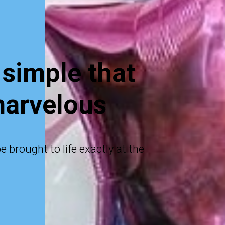
e simple that
marvelous
 brought to life exactly at the